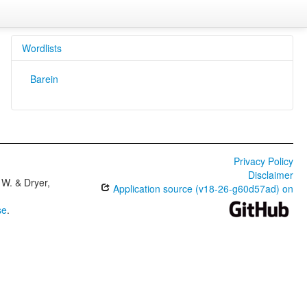
Wordlists
Barein
Privacy Policy
Disclaimer
W. & Dryer,
Application source (v18-26-g60d57ad) on
se
.