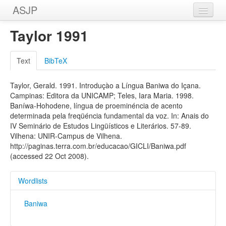
ASJP
Home
Taylor 1991
Wordlists
Text
BibTeX
Meanings
Taylor, Gerald. 1991. Introduçào a Língua Baniwa do Içana.
Sources
Campinas: Editora da UNICAMP; Teles, Iara Maria. 1998.
Baníwa-Hohodene, língua de proeminéncia de acento
determinada pela freqüéncia fundamental da voz. In: Anais do
IV Seminário de Estudos Lingüísticos e Literários. 57-89.
Vilhena: UNIR-Campus de Vilhena.
http://paginas.terra.com.br/educacao/GICLI/Baniwa.pdf
(accessed 22 Oct 2008).
Wordlists
Baniwa