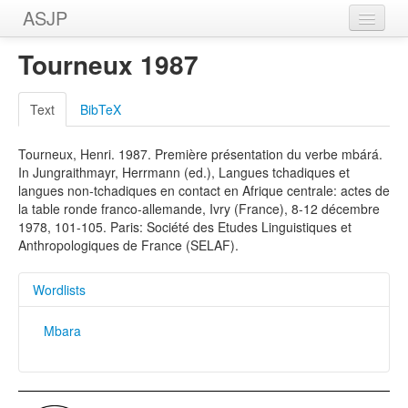
ASJP
Home
Tourneux 1987
Wordlists
Text
BibTeX
Meanings
Tourneux, Henri. 1987. Première présentation du verbe mbárá.
Sources
In Jungraithmayr, Herrmann (ed.), Langues tchadiques et
langues non-tchadiques en contact en Afrique centrale: actes de
la table ronde franco-allemande, Ivry (France), 8-12 décembre
1978, 101-105. Paris: Société des Etudes Linguistiques et
Anthropologiques de France (SELAF).
Wordlists
Mbara