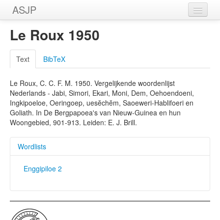
ASJP
Home
Le Roux 1950
Wordlists
Text
BibTeX
Meanings
Le Roux, C. C. F. M. 1950. Vergelijkende woordenlijst
Sources
Nederlands - Jabi, Simori, Ekari, Moni, Dem, Oehoendoeni,
Ingkipoeloe, Oeringoep, uesĕchĕm, Saoeweri-Hablifoeri en
Goliath. In De Bergpapoea's van Nieuw-Guinea en hun
Woongebied, 901-913. Leiden: E. J. Brill.
Wordlists
Enggipiloe 2