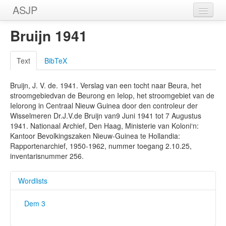
ASJP
Home
Bruijn 1941
Wordlists
Text
BibTeX
Meanings
Bruijn, J. V. de. 1941. Verslag van een tocht naar Beura, het
Sources
stroomgebiedvan de Beurong en Ielop, het stroomgebiet van de
Ielorong in Centraal Nieuw Guinea door den controleur der
Wisselmeren Dr.J.V.de Bruijn van9 Juni 1941 tot 7 Augustus
1941. Nationaal Archief, Den Haag, Ministerie van Koloni‘n:
Kantoor Bevolkingszaken Nieuw-Guinea te Hollandia:
Rapportenarchief, 1950-1962, nummer toegang 2.10.25,
inventarisnummer 256.
Wordlists
Dem 3