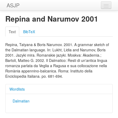
ASJP
Home
Repina and Narumov 2001
Wordlists
Text
BibTeX
Meanings
Repina, Tatyana & Boris Narumov. 2001. A grammar sketch of
Sources
the Dalmatian language. In: Lukht, Lidia and Narumov, Boris
2001. Jazyki mira. Romanskie jazyki. Moskva: Akademia.;
Bartoli, Matteo G. 2002. Il Dalmatico: Resti di un'antica lingua
romanza parlata da Veglia a Ragusa e sua collocazione nella
Romània appennino-balcanica. Roma: Instituto della
Enciclopedia Italiana. po. 681-694.
Wordlists
Dalmatian