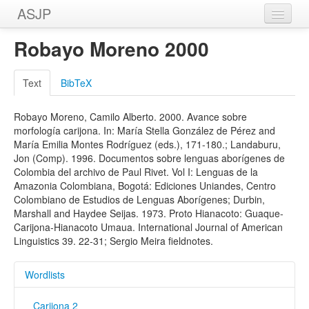
ASJP
Home
Robayo Moreno 2000
Wordlists
Text
BibTeX
Meanings
Robayo Moreno, Camilo Alberto. 2000. Avance sobre
Sources
morfología carijona. In: María Stella González de Pérez and
María Emilia Montes Rodríguez (eds.), 171-180.; Landaburu,
Jon (Comp). 1996. Documentos sobre lenguas aborígenes de
Colombia del archivo de Paul Rivet. Vol I: Lenguas de la
Amazonia Colombiana, Bogotá: Ediciones Uniandes, Centro
Colombiano de Estudios de Lenguas Aborígenes; Durbin,
Marshall and Haydee Seijas. 1973. Proto Hianacoto: Guaque-
Carijona-Hianacoto Umaua. International Journal of American
Linguistics 39. 22-31; Sergio Meira fieldnotes.
Wordlists
Carijona 2